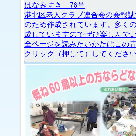
はなみずき 76号
港北区老人クラブ連合会の会報誌
のため作成されています。
多く
成していますのでぜひ楽しんで
全ページを読みたいかたはこの
クリック（押して）してくださ